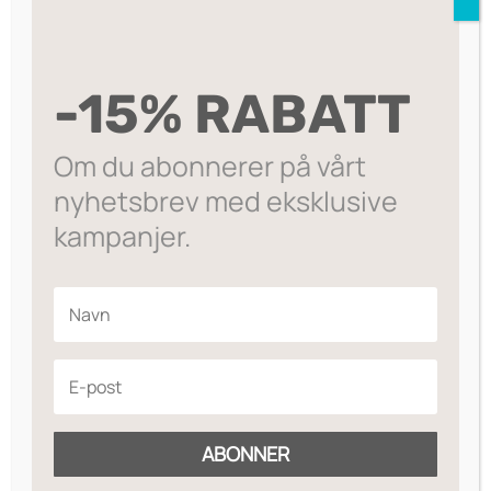
var:
er:
SALG
kr4922.
kr3499.
-15% RABATT
Om du abonnerer på vårt
Ultra Daytime
SkinCeuticals
nyhetsbrev med eksklusive
Smoothing Cream
Pigment
kampanjer.
2499
Opprinnelig
Nåværende
569
,-
SPF 20
Correcting
3170
,-
Program
pris
pris
var:
er:
kr3170.
kr2499.
ABONNER