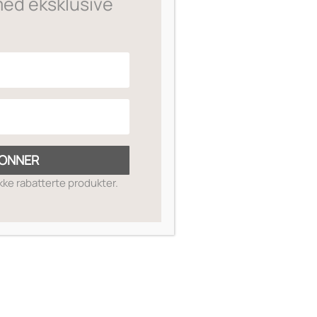
ed eksklusive
Glycolic Microdermabrasion
Polish
629
,-
ONNER
ikke rabatterte produkter.
PHA Renewal pads
569
,-