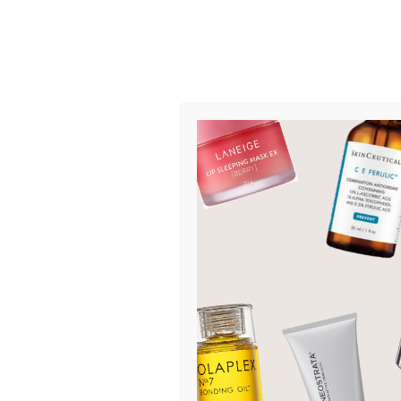
Rens
Retinol
Selvbruning
Serum og ampuller
Sheet mask
Bi
Solbeskyttelse
Spesialprodukter
7
Toalettmapper