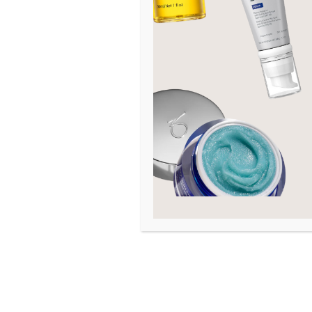
Ey
5
Sk
6