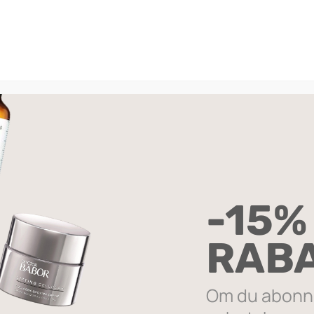
onic Face Serum
Mandelic Clarifying Cleanse
79
,-
399
,-
-15%
RAB
Om du abonne