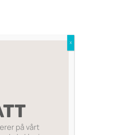
r
Smooth Surface Glycolic
X
Peel
759
,-
ATT
rer på vårt