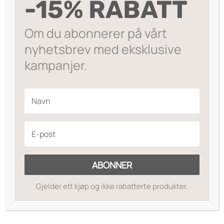
-15% RABATT
545
,-
655
,-
Om du abonnerer på vårt
SALG
nyhetsbrev med eksklusive
kampanjer.
HydraPrep pH
Dr. Schrammek
Balance Toner
GREEN PEEL Start
599
Opprinnelig
Nåværende
399
,-
Kit – Essential
710
,-
pris
pris
var:
er:
SALG
kr710.
kr599.
ABONNER
Gjelder ett kjøp og ikke rabatterte produkter.