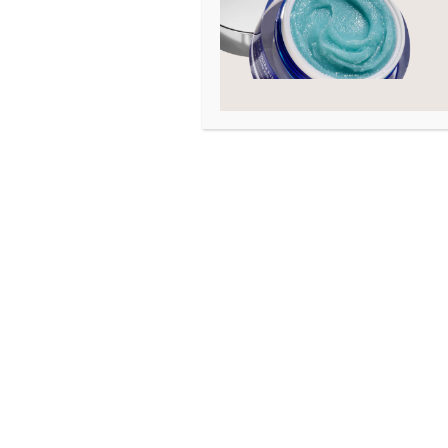
Tweezerman
Sh
ZO Skin Health
5
Sk
8