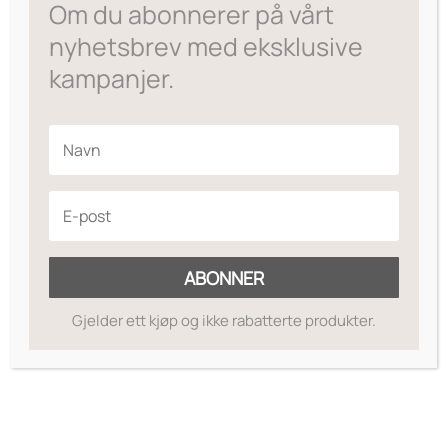
Om du abonnerer på vårt
PurePressed
Smudge Brush
nyhetsbrev med eksklusive
Eyeshadow Single
kampanjer.
Prisområde:
177
–
295
,-
195
,-
kr177
til
kr295
ABONNER
Crease Brush
Grande Goals
250
,-
1449
,-
Gjelder ett kjøp og ikke rabatterte produkter.