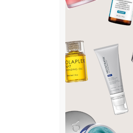
Rens
Retinol
Selvbruning
Serum og ampuller
Sheet mask
Di
Solbeskyttelse
S
Spesialprodukter
1
Toalettmapper