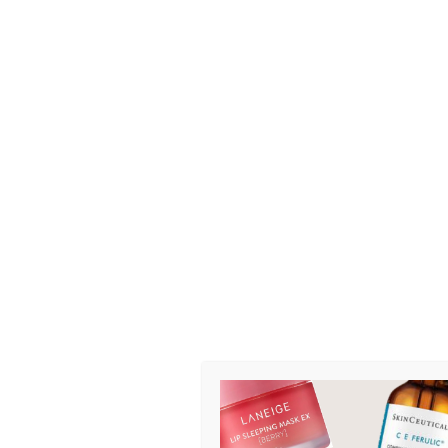
Rosacea
Rødhet
Sensitiv hud
Store porer
Tørr hud
Ujevn hudstruktur
Ujevn hudtone
Kit og gavesett
Tr
K
Koreansk Hudpleie
9
Leppepleie
Øyepleie
Pads
Peeling
Prevent
Protect