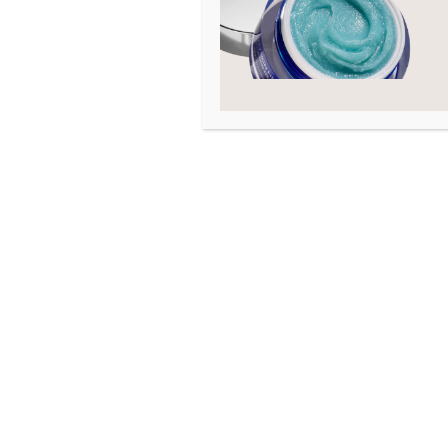
Ba
1
Ce
1