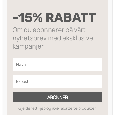
var:
er:
LEGG I HANDLEKURV
Brace
kr299.
kr239.
Silver
-15% RABATT
Dette smykket er laget av 14k gull eller 925
Clear
sølvbelagt kobber
antall
Om du abonnerer på vårt
På lager
nyhetsbrev med eksklusive
kampanjer.
Legg til ønskeliste
ABONNER
Gjelder ett kjøp og ikke rabatterte produkter.