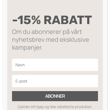
LEGG I HANDLEKURV
stud
ear
Dette smykket er laget av 925 sølv eller 14k
-15% RABATT
-
gullbelagt kobber. Pinnen i denne øredobben
Gold
er laget av stål.
Clear
Om du abonnerer på vårt
antall
På lager
nyhetsbrev med eksklusive
kampanjer.
Legg til ønskeliste
ABONNER
Gjelder ett kjøp og ikke rabatterte produkter.