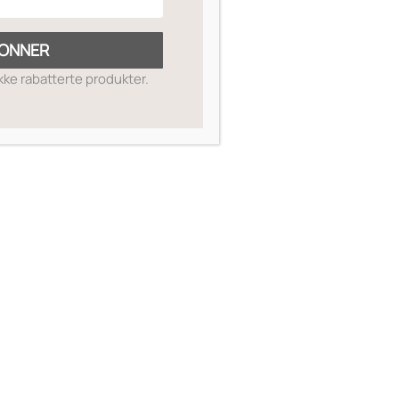
ONNER
ikke rabatterte produkter.
SKIN GUIDE
OM OSS
MIN SIDE
SALGSBETINGELSER
RETUR OG REFUSJON
KONTAKT OSS
TIMEBESTILLING