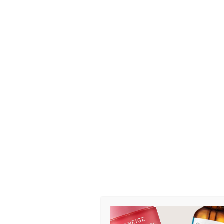
PRODUKTER
BEHANDLINGER
HJEM
/
MERKER
/
BY ELOISE
/ BLING BUTTERFLY SOFT PINK