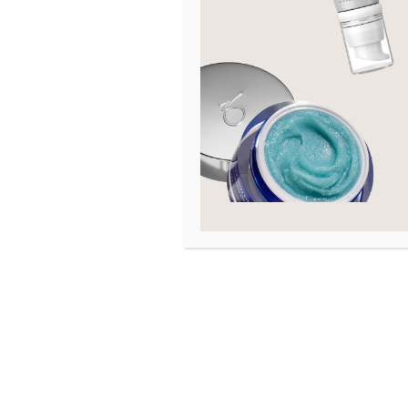
Mica, Boron Nitride, Dimethicone, Stearic A
Titanium Dioxide (CI 77891), Iron Oxides (CI 