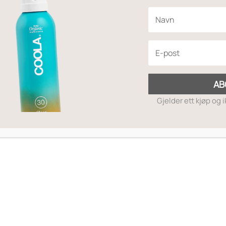
Legg til ønskelis
Ingredienser
AB
Gjelder ett kjøp og 
cid, Pinus Strobus (Pine) Bark Extract, Punica Granatum (
77489, CI 77491, CI 77492, CI 77499).