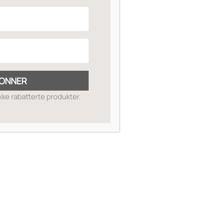
te
ONNER
ikke rabatterte produkter.
Pomegranate) Extract. (May Contain
SKIN GUIDE
OM OSS