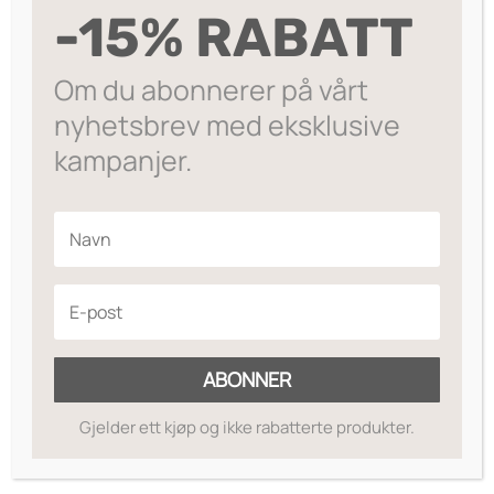
kr249.
kr124.50.
gold
Gullbelagt smykke fra Nora Norway.
-15% RABATT
Coral
antall
På lager
Om du abonnerer på vårt
nyhetsbrev med eksklusive
Legg til ønskeliste
kampanjer.
ABONNER
Gjelder ett kjøp og ikke rabatterte produkter.