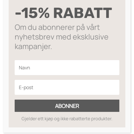
var:
er:
LEGG I HANDLEKURV
ear
-15% RABATT
kr199.
kr159.
plain
Gullbelagt smykke fra Nora Norway.
22
Om du abonnerer på vårt
gold
På lager
nyhetsbrev med eksklusive
antall
kampanjer.
Legg til ønskeliste
ABONNER
Gjelder ett kjøp og ikke rabatterte produkter.