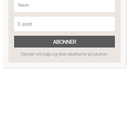
PHOSPHATIDYLCHOLINE, HYDROXYPRO-
PYL CHITOSAN, ROSA CANINA FRUIT OIL,
BUTYROSPERMUM PARKII (SHEA)
BUTTER, CAMELLIA SINENSIS SEED OIL,
OLEA EUROPAEA (OLIVE) OIL
ABONNER
UNSAPONIFI-ABLES, OLEA EUROPAEA
(OLIVE) FRUIT OIL, HYDROGENATED OLIVE
Gjelder ett kjøp og ikke rabatterte produkter.
OIL, HELIANTHUS ANNUUS (SUNFLOWER)
SEED OIL, GLYCINE SOJA (SOYBEAN) OIL,
ARGININE HCL, PUNICA GRANATUM
EXTRACT, DICETYLDIMONIUM CHLORIDE,
DISTEARYLDIMONIUM CHLORIDE,
STEARAMIDOPROPYL DIMETHYLAMINE,
QUATERNIUM-87, PROPYLENE GLYCOL,
CITRIC ACID, GUAR HYDROXYPROPYLTRI-
MONIUM CHLORIDE, C11-15 PARETH-7,
TRIDECETH-12, DIETHYLHEXYL MALATE,