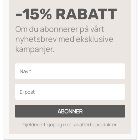
Opprinnelig
Nåværende
549
274.50
,-
-15% RABATT
pris
pris
Delphine
var:
er:
LEGG I HANDLEKURV
ear
Om du abonnerer på vårt
kr549.
kr274.50.
På lager
-
nyhetsbrev med eksklusive
Lavender
kampanjer.
antall
ABONNER
Gjelder ett kjøp og ikke rabatterte produkter.