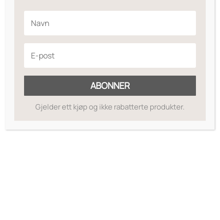
hyaluronsyre og phyto oljer.
Legg til ønskeliste
BRUK: Påfør en generøs mengde på ansikt og
hals etter rens. Fjern overflødig produkt med
en tørr klut etter 15 min. Anbefales 1-2 ganger
i uken. Det er også en perfekt sovemaske.
Ingredienser
ABONNER
Gjelder ett kjøp og ikke rabatterte produkter.