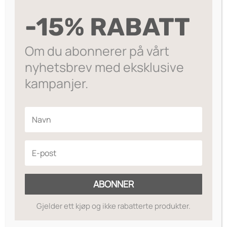
var:
er:
Dette smykket er laget av 925 sølv eller 14k
-15% RABATT
gullbelagt kobber. 40 cm lang med 5 cm
kr349.
kr279.
justering.
Om du abonnerer på vårt
Utsolgt
nyhetsbrev med eksklusive
Legg til ønskeliste
kampanjer.
ABONNER
Gjelder ett kjøp og ikke rabatterte produkter.