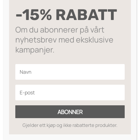
kr199.
kr159.
-
Sjøstjerne øredobber fra Nora Norway. Lekre
Silver
-15% RABATT
sølvbelagt øredobber med små krystaller.
antall
På lager
Om du abonnerer på vårt
nyhetsbrev med eksklusive
Legg til ønskeliste
kampanjer.
ABONNER
Gjelder ett kjøp og ikke rabatterte produkter.