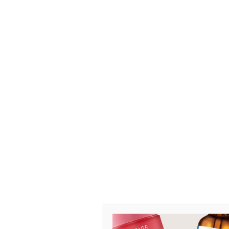
PRODUKTER
BEHANDLINGER
HJEM
/
MERKER
/
FRAMAR
/ FRAMAR DETANGLE BRUSH COOKI