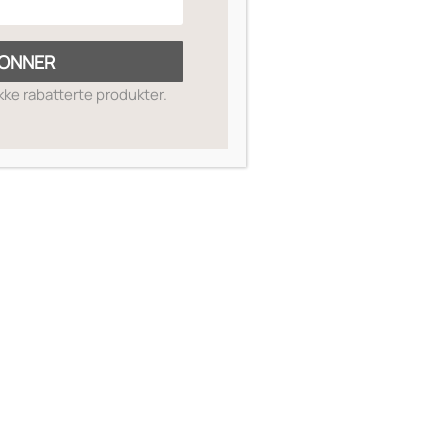
ONNER
ikke rabatterte produkter.
SKIN GUIDE
OM OSS
MIN SIDE
SALGSBETINGELSER
RETUR OG REFUSJON
KONTAKT OSS
TIMEBESTILLING