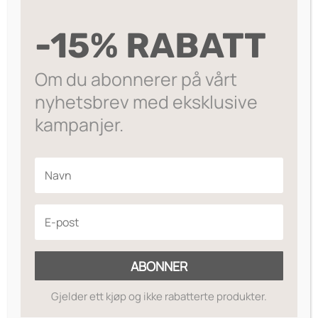
var:
er:
LEGG I HANDLEKURV
Hairband
kr249.
kr59.
Kate
-15% RABATT
Populær hårbøyle med steiner – nydelig til en
-
hver anledning.
Hot
Om du abonnerer på vårt
Pink
På lager
nyhetsbrev med eksklusive
antall
kampanjer.
Legg til ønskeliste
ABONNER
Gjelder ett kjøp og ikke rabatterte produkter.