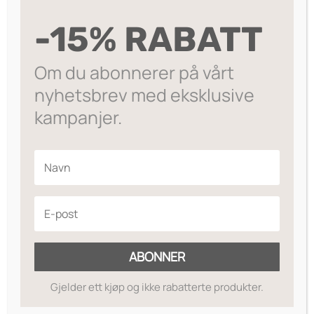
var:
er:
LEGG I HANDLEKURV
Kate
kr249.
kr65.
-15% RABATT
-
Hårbånd med lekkert skinnende glitter.
Orange
antall
Om du abonnerer på vårt
På lager
nyhetsbrev med eksklusive
Legg til ønskeliste
kampanjer.
ABONNER
Gjelder ett kjøp og ikke rabatterte produkter.