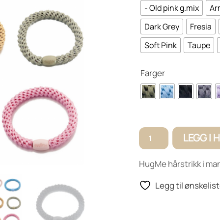
- Old pink g.mix
Ar
Dark Grey
Fresia
Soft Pink
Taupe
Farger
Hugme
LEGG I
Elastic
antall
HugMe hårstrikk i man
Legg til ønskelis