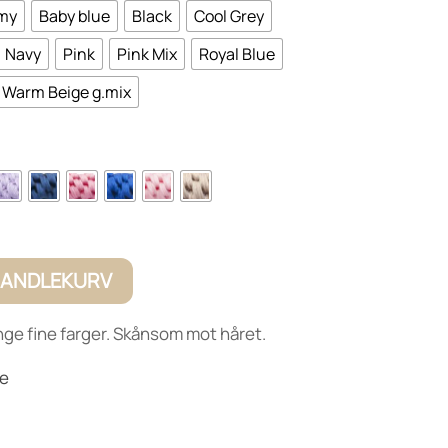
my
Baby blue
Black
Cool Grey
Navy
Pink
Pink Mix
Royal Blue
Warm Beige g.mix
 HANDLEKURV
ge fine farger. Skånsom mot håret.
te