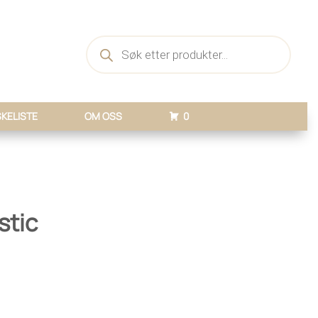
Products
search
KELISTE
OM OSS
0
stic