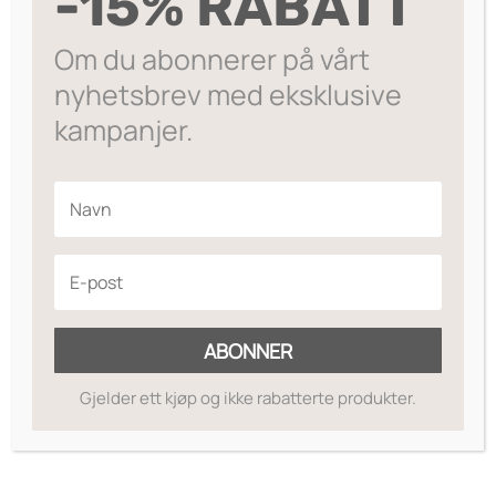
-15% RABATT
På lager
Om du abonnerer på vårt
nyhetsbrev med eksklusive
kampanjer.
ABONNER
Gjelder ett kjøp og ikke rabatterte produkter.