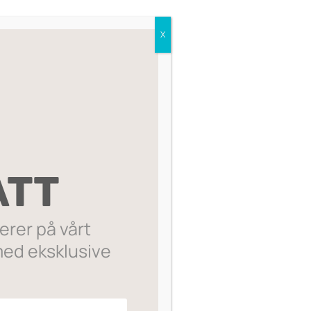
Nora Norway. Lekre sølvbelagt øreringer
X
ler.
an du også henge charms. Gjør du dette
il ørepynten.
arms i nettbutikken.
ATT
te
rer på vårt
ed eksklusive