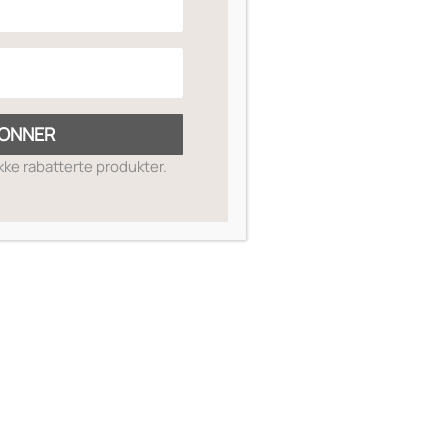
ONNER
ikke rabatterte produkter.
SKIN GUIDE
OM OSS
MIN SIDE
SALGSBETINGELSER