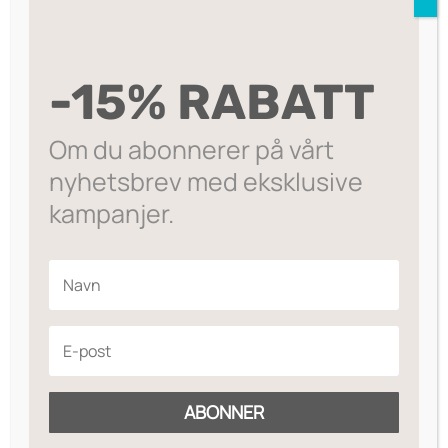
LEGG I HANDLEKURV
Ear
259
Fine øredobber med steiner formet som
-
sommerfugl.
-15% RABATT
Gold
14k gullbelagt kobber, nøkkelfritt.
Clear
Om du abonnerer på vårt
antall
Diameter: 15mm
nyhetsbrev med eksklusive
På lager
kampanjer.
Legg til ønskeliste
ABONNER