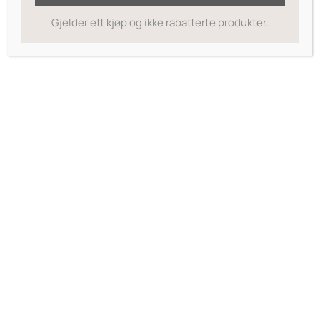
Polymethylsilsesquioxane,
Gjelder ett kjøp og ikke rabatterte produkter.
Octyldodecanol, Arginine,
Caprylyl Glycol, Cargoer,
Potassium Sorbate, Sodium
Dehydroacetate, Laureth-12,
Ethylhexylglycerin, Glycerin,
Aluminum Hydroxide, Algin,
Hibiscus Syriacus Bark Extract,
Pelargonium Capitatum Leaf
Extract, Cyanidium Caldarium
Extract, Titanium Dioxide (Ci
77891), Iron Oxides (Ci 77491).