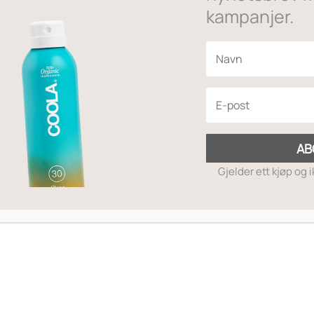
Utsolgt
kampanjer.
Ingredienser
AB
ol, Citral
Gjelder ett kjøp og 