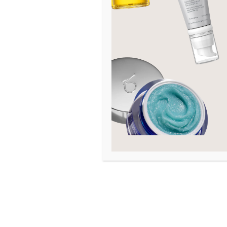
Hexyl Cinnamal, Limonene, Citronellol, Linalo