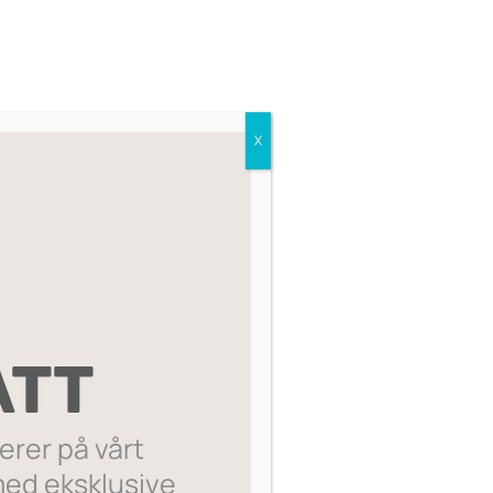
enrengjøringssåpe lukter ikke bare
og fiken – den biologisk nedbrytbare
or sulfater og fargestoffer. 1000ml.
seende og følelse på kjøkkenet
X
er laget av 100 % resirkulert plast. Bra
 vaske oppvasken.
 selv, eller en du er glad i.
ktig, fiken.
smin.
ATT
, musk
rer på vårt
ed eksklusive