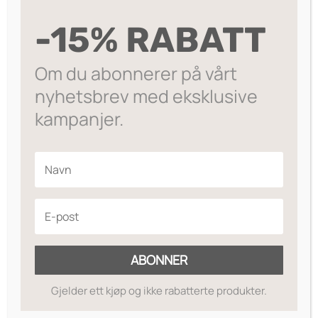
LEGG I HANDLEKURV
Ear
-15% RABATT
Gold
Gold plated, with cubic zirconia
-
Pink
Om du abonnerer på vårt
På lager
Mix
nyhetsbrev med eksklusive
antall
Legg til ønskeliste
kampanjer.
ABONNER
Gjelder ett kjøp og ikke rabatterte produkter.