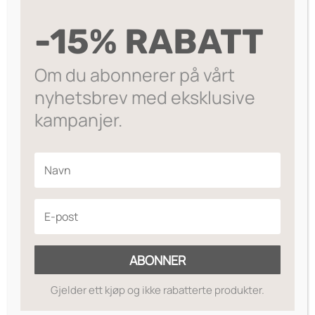
patchouli, mineralsk rav
Les mer
-15% RABATT
På lager
Om du abonnerer på vårt
Legg til ønskeliste
nyhetsbrev med eksklusive
kampanjer.
Ingredienser
Body wash:
Aqua, Cocamidopropyl
Betaine, Lauroyl/Myristoyl Methyl
ABONNER
Glucamide, Sodium C14-16 Olefin
Sulfonate, Sodium Benzoate, Glycerin,
Gjelder ett kjøp og ikke rabatterte produkter.
Potassium Sorbate, Sodium Chloride,