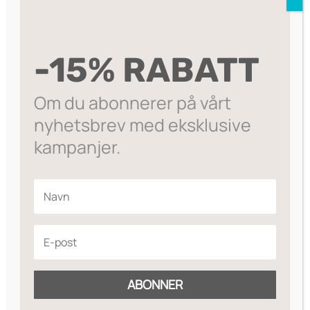
-15% RABATT
Om du abonnerer på vårt
Silver Titanium
nyhetsbrev med eksklusive
Tiffany
kampanjer.
350
,-
ABONNER