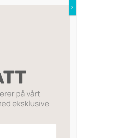
X
Sorter etter:
ATT
rer på vårt
ed eksklusive