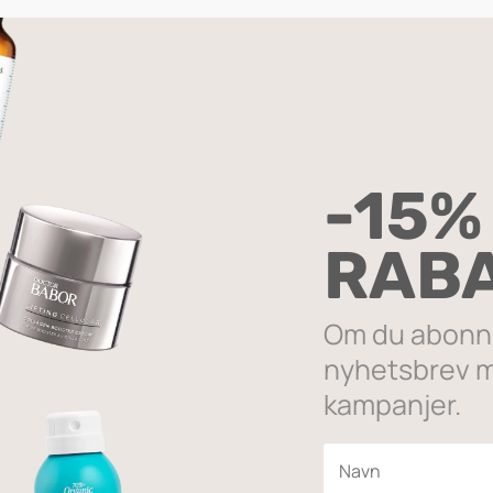
SIC BLACK
 det ene resultatet
-15%
SALG
RAB
Om du abonne
nyhetsbrev m
kampanjer.
e Pencil