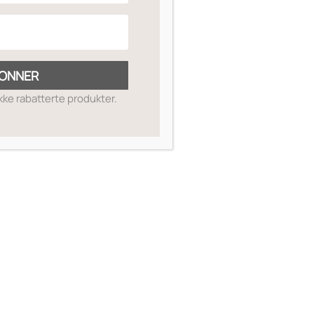
ONNER
ikke rabatterte produkter.
SKIN GUIDE
OM OSS
MIN SIDE
SALGSBETINGELSER
RETUR OG REFUSJON
KONTAKT OSS