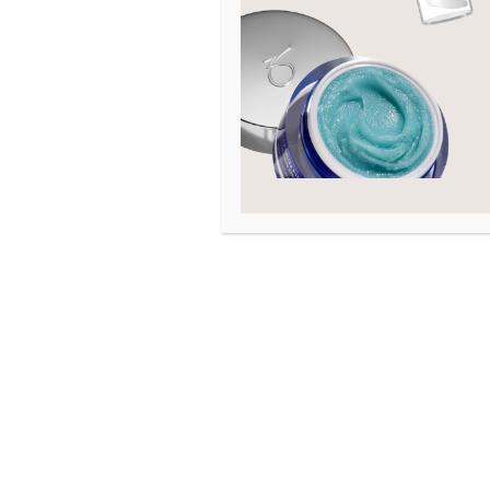
Hals og decollete
2
Hudtilstand
Akne
Arr
Eksem
Fet hud
Fuktfattig hud
Graviditet
Hevelse
Kombinert hud
Kviser
Linjer og rynker
Mangel på fasthet
Moden hud
Mørke ringer
Normal hud
Pigmenteringer