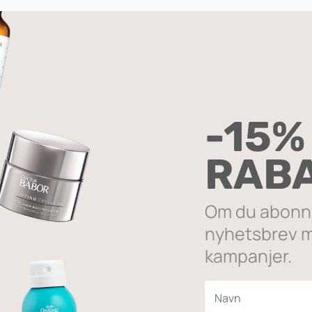
ASIC BROWN
 det ene resultatet
-15%
SALG
RAB
Om du abonne
nyhetsbrev m
kampanjer.
e Pencil