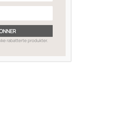
ONNER
ikke rabatterte produkter.
SKIN GUIDE
OM OSS
MIN SIDE
SALGSBETINGELSER
RETUR OG REFUSJON
KONTAKT OSS