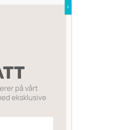
X
Sorter etter:
ATT
rer på vårt
ed eksklusive