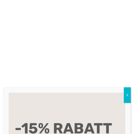
E
Viser det ene resultatet
SALG
X
Initial Satellite
Chain – Gold
-15% RABATT
209
Opprinnelig
Nåværende
349
,-
pris
pris