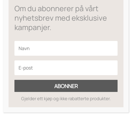
var:
er:
Om du abonnerer på vårt
kr169.
kr59.
nyhetsbrev med eksklusive
kampanjer.
ABONNER
Gjelder ett kjøp og ikke rabatterte produkter.