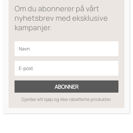
var:
er:
Om du abonnerer på vårt
kr695.
kr556.
nyhetsbrev med eksklusive
kampanjer.
ABONNER
Gjelder ett kjøp og ikke rabatterte produkter.