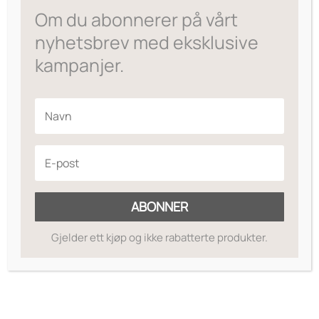
Om du abonnerer på vårt
til
kr595
nyhetsbrev med eksklusive
kampanjer.
ABONNER
Gjelder ett kjøp og ikke rabatterte produkter.