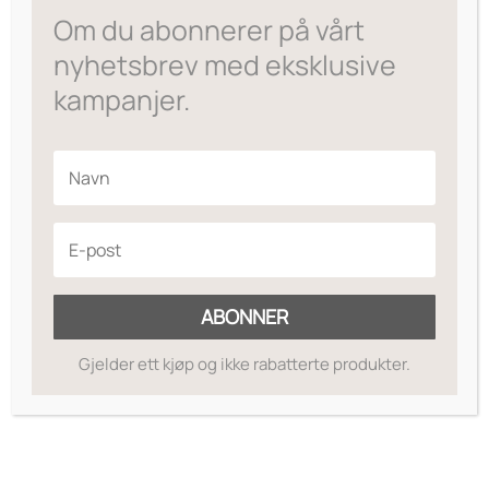
Om du abonnerer på vårt
til
kr595
nyhetsbrev med eksklusive
kampanjer.
ABONNER
Gjelder ett kjøp og ikke rabatterte produkter.