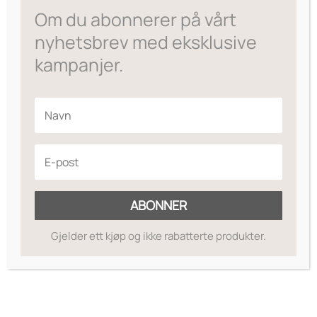
Om du abonnerer på vårt
til
kr595
nyhetsbrev med eksklusive
kampanjer.
ABONNER
Gjelder ett kjøp og ikke rabatterte produkter.