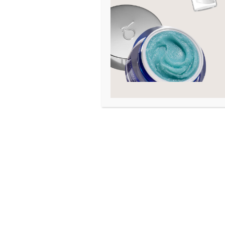
Hals og decollete
6
Hudtilstand
Akne
Arr
Eksem
Fet hud
Fuktfattig hud
Graviditet
Hevelse
Kombinert hud
Kviser
Linjer og rynker
Mangel på fasthet
Moden hud
Mørke ringer
Normal hud
Pigmenteringer