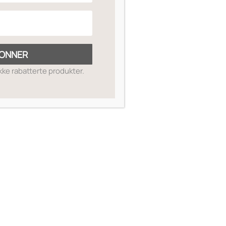
ONNER
ikke rabatterte produkter.
SKIN GUIDE
OM OSS
MIN SIDE
SALGSBETINGELSER
RETUR OG REFUSJON
KONTAKT OSS