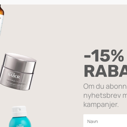
ATURALLY GLAM
 det ene resultatet
-15%
SALG
RAB
Om du abonne
nyhetsbrev m
kampanjer.
Well Eye Shadow Kit