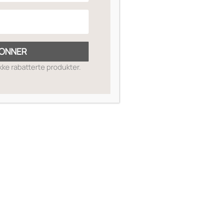
ONNER
ikke rabatterte produkter.
SKIN GUIDE
OM OSS
MIN SIDE
SALGSBETINGELSER
RETUR OG REFUSJON
KONTAKT OSS