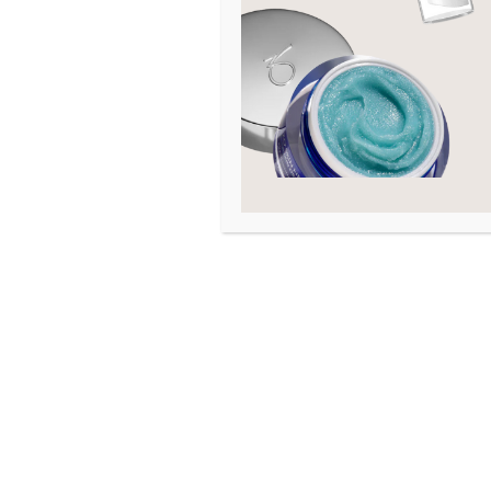
Co
Hals og decollete
2
Hudtilstand
Akne
Arr
Eksem
Fet hud
Fuktfattig hud
Graviditet
Hevelse
Kombinert hud
Kviser
Linjer og rynker
Mangel på fasthet
Moden hud
Mørke ringer
Normal hud
Pigmenteringer