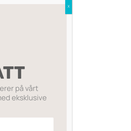
X
Sorter etter:
ATT
rer på vårt
ed eksklusive