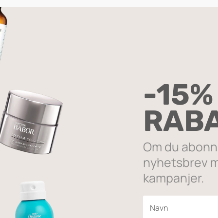
.4
 det ene resultatet
-15%
SALG
RAB
Om du abonne
nyhetsbrev m
kampanjer.
tive Light Under Eye