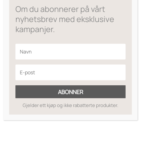
var:
er:
Om du abonnerer på vårt
kr695.
kr556.
nyhetsbrev med eksklusive
kampanjer.
ABONNER
Gjelder ett kjøp og ikke rabatterte produkter.