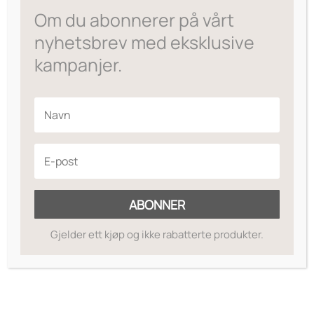
var:
er:
Om du abonnerer på vårt
kr349.
kr209.
nyhetsbrev med eksklusive
kampanjer.
ABONNER
Gjelder ett kjøp og ikke rabatterte produkter.