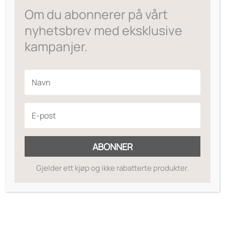
var:
er:
Om du abonnerer på vårt
kr365.
kr292.
nyhetsbrev med eksklusive
kampanjer.
ABONNER
Gjelder ett kjøp og ikke rabatterte produkter.