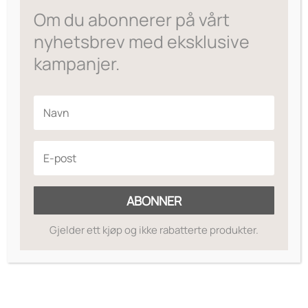
var:
er:
Om du abonnerer på vårt
kr169.
kr59.
nyhetsbrev med eksklusive
kampanjer.
ABONNER
Gjelder ett kjøp og ikke rabatterte produkter.