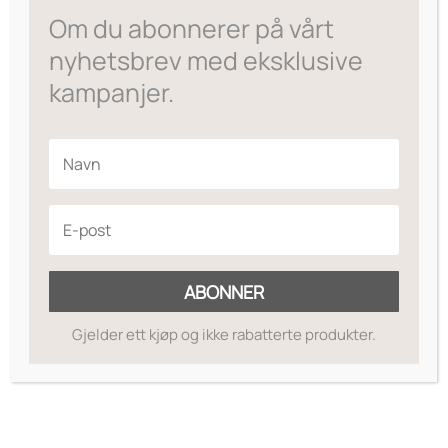
var:
er:
Om du abonnerer på vårt
kr365.
kr292.
nyhetsbrev med eksklusive
kampanjer.
ABONNER
Gjelder ett kjøp og ikke rabatterte produkter.