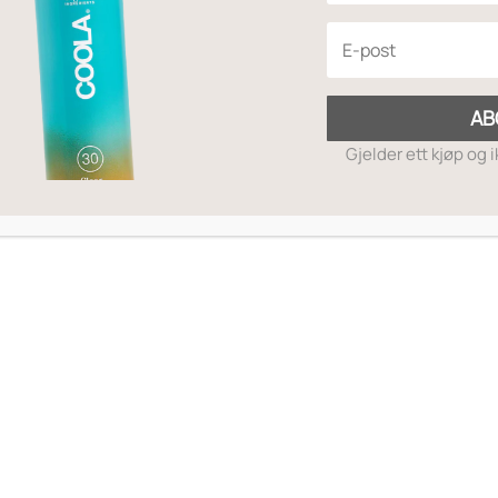
Sleeper 14mm
60
,-
290
,-
AB
Gjelder ett kjøp og 
MOTTA RABATTKODE