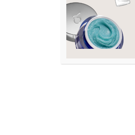
Hals og decollete
1
Hudtilstand
Akne
Arr
Eksem
Fet hud
Fuktfattig hud
Graviditet
Hevelse
Kombinert hud
Kviser
Linjer og rynker
Mangel på fasthet
Moden hud
Mørke ringer
Normal hud
Pigmenteringer