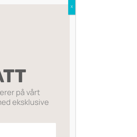
X
Sorter etter:
SALG
ATT
rer på vårt
ed eksklusive
Lip Pencil