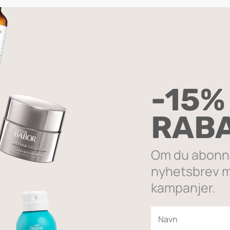
OSE
Sortert
 alle 3 resultater
etter
-15%
propularitet
RAB
Om du abonne
nyhetsbrev m
kampanjer.
dical Plastic 4mm
Natural Titanium Heart