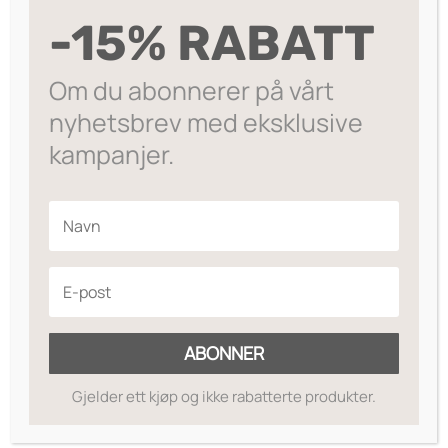
var:
er:
-15% RABATT
kr349.
kr209.
Om du abonnerer på vårt
nyhetsbrev med eksklusive
kampanjer.
ABONNER
Gjelder ett kjøp og ikke rabatterte produkter.