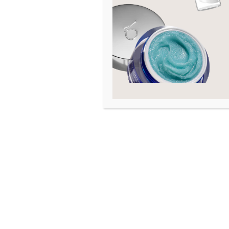
Hals og decollete
18
Hudtilstand
Akne
Arr
Eksem
Fet hud
Fuktfattig hud
Graviditet
Hevelse
Kombinert hud
Kviser
Linjer og rynker
Mangel på fasthet
Moden hud
Mørke ringer
Normal hud
Pigmenteringer