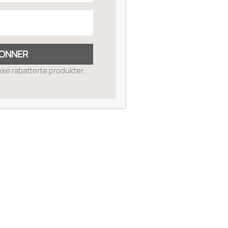
ONNER
ikke rabatterte produkter.
SKIN GUIDE
OM OSS
MIN SIDE
SALGSBETINGELSER
RETUR OG REFUSJON
KONTAKT OSS