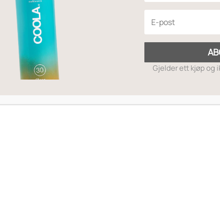
Prisområde:
5
–
196
,-
kr185
til
AB
kr196
Gjelder ett kjøp og 
MOTTA RABATTKODE