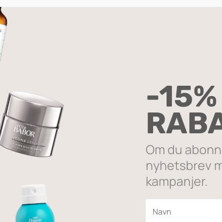
ICE
 det ene resultatet
-15%
SALG
RAB
Om du abonne
nyhetsbrev m
kampanjer.
p Pencil