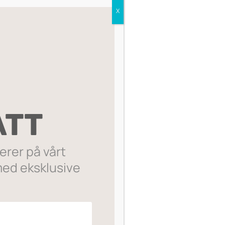
X
Sorter etter:
ATT
rer på vårt
ed eksklusive