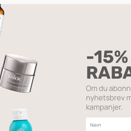
LVET PETAL
 det ene resultatet
-15%
SALG
RAB
Om du abonne
nyhetsbrev m
kampanjer.
repressed Blush