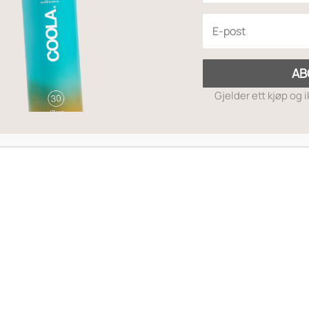
Prisområde:
37
–
395
,-
kr237
til
AB
kr395
Gjelder ett kjøp og 
MOTTA RABATTKODE