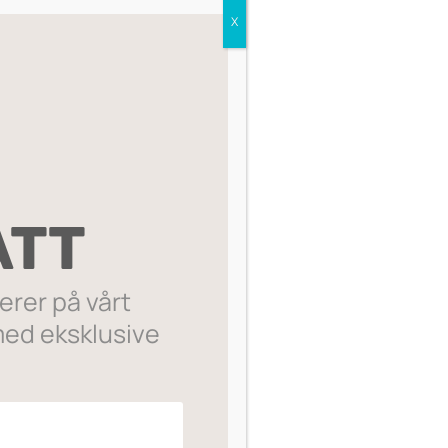
X
Sorter etter:
ATT
rer på vårt
ed eksklusive