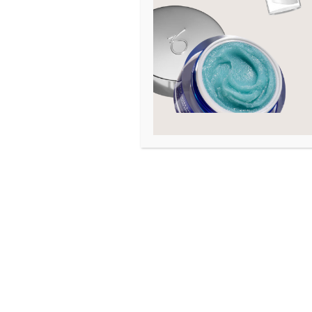
Hals og decollete
2
Hudtilstand
Akne
Arr
Eksem
Fet hud
Fuktfattig hud
Graviditet
Hevelse
Kombinert hud
Kviser
Linjer og rynker
Mangel på fasthet
Moden hud
Mørke ringer
Normal hud
Pigmenteringer