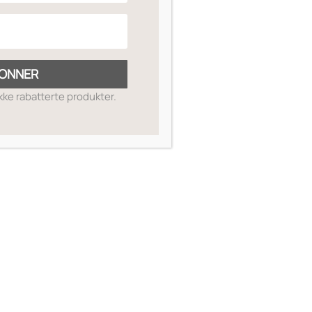
ONNER
ikke rabatterte produkter.
SKIN GUIDE
OM OSS
MIN SIDE
SALGSBETINGELSER
RETUR OG REFUSJON
KONTAKT OSS